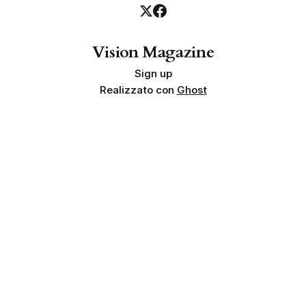
Vision Magazine
Sign up
Realizzato con
Ghost
Privacy policy
Cookie policy
Termini e condizioni
Info societarie
Proprietà e finalità
Disclaimer sui risultati
Indipendenza
Linea editoriale
© 2026 Vision Magazine | Team Tempesta. Tutti i diritti riservati.
Genesa Vision Srls - Via Arturo Martini 74C, 72100 Brindisi (BR)