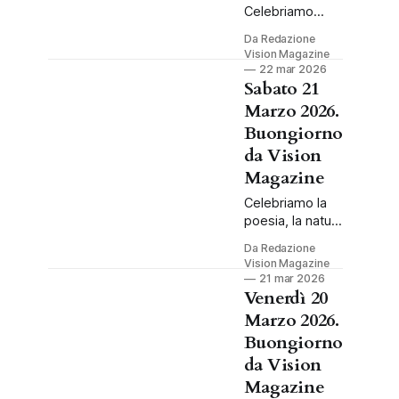
Celebriamo
l'acqua e la
Da Redazione
tranquillità.
Vision Magazine
Leggi
22 mar 2026
l'almanacco del
Sabato 21
22 marzo 2026:
Marzo 2026.
santi, storia e i
Buongiorno
consigli per
da Vision
ricaricare le
batterie.
Magazine
Celebriamo la
poesia, la natura
e l'inclusione.
Da Redazione
Leggi
Vision Magazine
l'almanacco del
21 mar 2026
21 marzo 2026
Venerdì 20
con curiosità,
Marzo 2026.
compleanni
Buongiorno
storici e
da Vision
l'energia per il
sabato.
Magazine