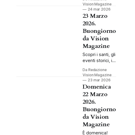
ricorrenze
Vision Magazine
mondiali, eventi
24 mar 2026
storici e
23 Marzo
compleanni
2026.
celebri da
Buongiorno
ricordare.
da Vision
Magazine
Scopri i santi, gli
eventi storici, i
compleanni
Da Redazione
celebri e la
Vision Magazine
giusta carica
23 mar 2026
per affrontare
Domenica
questo lunedì
22 Marzo
23 marzo 2026.
2026.
Buongiorno
da Vision
Magazine
È domenica!