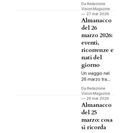
ricorrenze e
Da Redazione
curiosità del 27
Vision Magazine
marzo in un
27 mar 2026
almanacco
Almanacco
semplice e
del 26
piacevole da
marzo 2026:
leggere.
eventi,
ricorrenze e
nati del
giorno
Un viaggio nel
26 marzo tra
anniversari
Da Redazione
storici,
Vision Magazine
compleanni
26 mar 2026
celebri,
Almanacco
ricorrenze e
del 25
santo del
marzo: cosa
giorno.
si ricorda