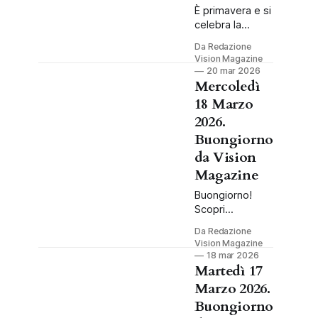
È primavera e si
celebra la
Giornata della
Da Redazione
Felicità! Scopri
Vision Magazine
l'almanacco del
20 mar 2026
20 marzo 2026:
Mercoledì
santi, storia,
18 Marzo
compleanni e la
2026.
giusta carica
Buongiorno
per il weekend.
da Vision
Magazine
Buongiorno!
Scopri
l'almanacco del
Da Redazione
18 marzo 2026:
Vision Magazine
la Giornata
18 mar 2026
Mondiale del
Martedì 17
Riciclo, i
Marzo 2026.
preparativi per
Buongiorno
le Giornate FAI