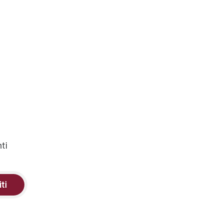
ti
iti