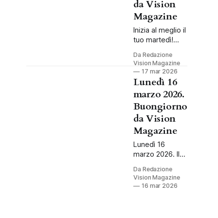
da Vision
di Primavera e
fatti storici.
Magazine
Inizia al meglio il
tuo martedì!
Festeggiamo
Da Redazione
l'Italia,
Vision Magazine
ricordiamo
17 mar 2026
grandi traguardi
Lunedì 16
storici e
marzo 2026.
facciamo il
Buongiorno
pieno di energia
da Vision
positiva con il
nostro
Magazine
Almanacco.
Lunedì 16
marzo 2026. Il
lunedì è spesso
Da Redazione
visto come un
Vision Magazine
giorno faticoso,
16 mar 2026
ma in realtà è
una tela bianca,
un'opportunità