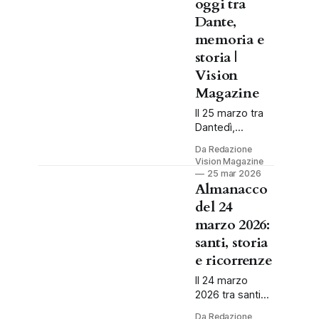
oggi tra
Dante,
memoria e
storia |
Vision
Magazine
Il 25 marzo tra
Dantedì,
Annunciazione,
Da Redazione
memoria civile
Vision Magazine
ed eventi storici
25 mar 2026
che hanno
Almanacco
lasciato un
del 24
segno.
marzo 2026:
santi, storia
e ricorrenze
Il 24 marzo
2026 tra santi
del giorno,
Da Redazione