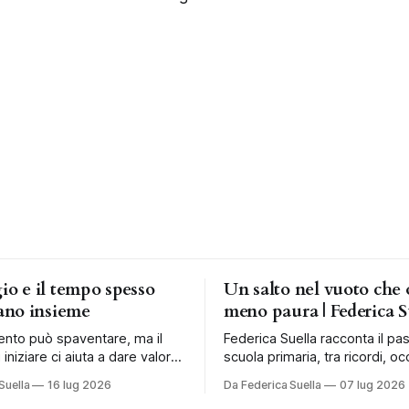
gio e il tempo spesso
Un salto nel vuoto che 
no insieme
meno paura | Federica S
ento può spaventare, ma il
Federica Suella racconta il pa
 iniziare ci aiuta a dare valore
scuola primaria, tra ricordi, occ
a costruire una vita più libera.
fragilità e nuovi modi di acco
Suella
16 lug 2026
Da Federica Suella
07 lug 2026
bambini.