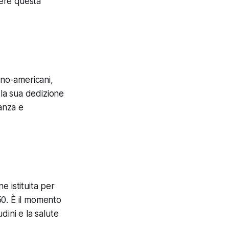
vere questa
ino-americani,
 la sua dedizione
nanza e
 istituita per
50. È il momento
udini e la salute