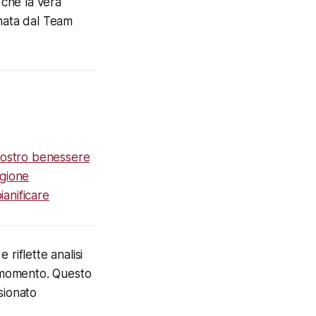
 che la vera
rnata dal Team
 nostro benessere
agione
ianificare
riflette analisi
l momento. Questo
isionato