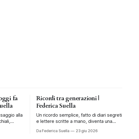
oggi fa
Ricordi tra generazioni |
uella
Federica Suella
ssaggio alla
Un ricordo semplice, fatto di diari segreti
hiali,
e lettere scritte a mano, diventa una
mpagnare i
riflessione sul valore dell’attesa.
Da Federica Suella
23 giu 2026