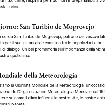
i il tuo caffè, respira a pieni polmoni e prepariamoci a vi
usta carica.
 giorno: San Turibio de Mogrovejo
o ricorda San Turibio de Mogrovejo, patrono dei vescovi lat
ta per il suo instancabile cammino tra le popolazioni e per
ti di dialogo. Un bel promemoria sull'importanza della vici
ostro quotidiano.
ondiale della Meteorologia
riamo la Giornata Mondiale della Meteorologia, un'occasione
azione dell'Organizzazione Meteorologica Mondiale nel 19
tere su come il clima influenzi le nostre vite, le nostre abit
glioso pianeta.