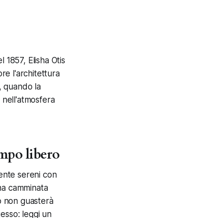
 1857, Elisha Otis
e l'architettura
1, quando la
 nell'atmosfera
mpo libero
mente sereni con
una camminata
io non guasterà
tesso: leggi un