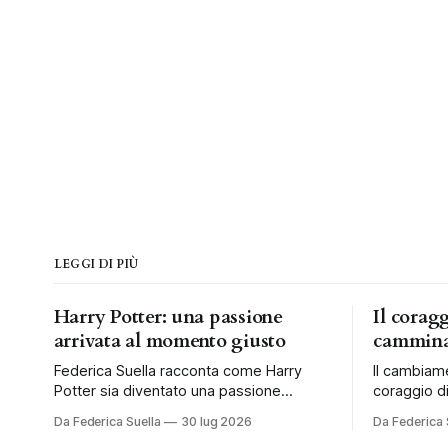
LEGGI DI PIÙ
Harry Potter: una passione
Il corag
arrivata al momento giusto
cammina
Federica Suella racconta come Harry
Il cambiam
Potter sia diventato una passione
coraggio di
condivisa e una tradizione da vivere ogni
al tempo e 
Da Federica Suella
30 lug 2026
Da Federica 
anno in famiglia.