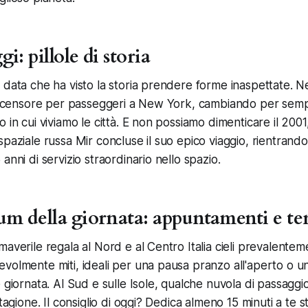
i: pillole di storia
 data che ha visto la storia prendere forme inaspettate. Nel
 ascensore per passeggeri a New York, cambiando per sempr
 in cui viviamo le città. E non possiamo dimenticare il 200
spaziale russa Mir concluse il suo epico viaggio, rientrando
anni di servizio straordinario nello spazio.
um della giornata: appuntamenti e te
maverile regala al Nord e al Centro Italia cieli prevalente
volmente miti, ideali per una pausa pranzo all'aperto o 
e giornata. Al Sud e sulle Isole, qualche nuvola di passagg
stagione. Il consiglio di oggi? Dedica almeno 15 minuti a te s