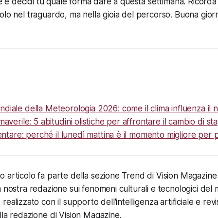
ee e decidi tu quale forma dare a questa settimana. Ricorda
olo nel traguardo, ma nella gioia del percorso. Buona gio
diale della Meteorologia 2026: come il clima influenza il
maverile: 5 abitudini olistiche per affrontare il cambio di st
lentare: perché il lunedì mattina è il momento migliore per p
articolo fa parte della sezione Trend di Vision Magazine e 
a nostra redazione sui fenomeni culturali e tecnologici de
realizzato con il supporto dell'intelligenza artificiale e rev
lla redazione di Vision Magazine.