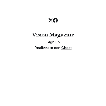
Vision Magazine
Sign up
Realizzato con
Ghost
Privacy policy
Cookie policy
Termini e condizioni
Info societarie
Proprietà e finalità
Disclaimer sui risultati
Indipendenza
Linea editoriale