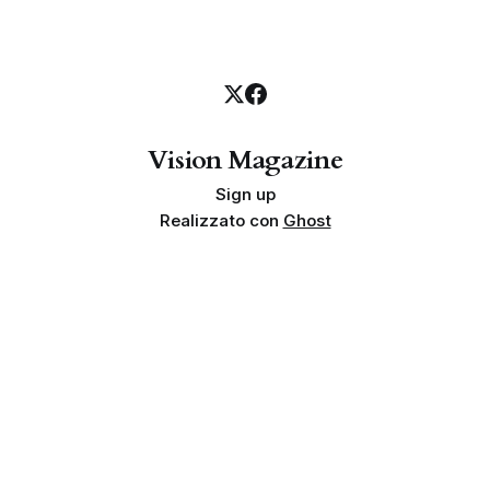
Vision Magazine
Sign up
Realizzato con
Ghost
Privacy policy
Cookie policy
Termini e condizioni
Info societarie
Proprietà e finalità
Disclaimer sui risultati
Indipendenza
Linea editoriale