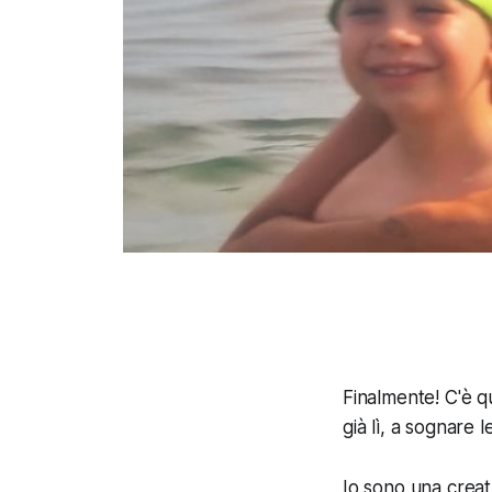
Finalmente! C'è q
già lì, a sognare 
Io sono una creatu