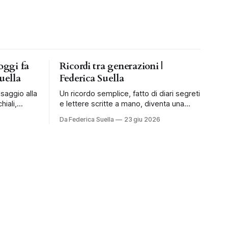
oggi fa
Ricordi tra generazioni |
uella
Federica Suella
ssaggio alla
Un ricordo semplice, fatto di diari segreti
hiali,
e lettere scritte a mano, diventa una
mpagnare i
riflessione sul valore dell’attesa.
Da Federica Suella
23 giu 2026