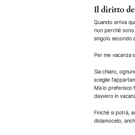
Il diritto 
Quando arriva quel
non perché sono v
singolo secondo a
Per me vacanza si
Sia chiaro, ognun
sceglie l'appartam
Ma io preferisco f
davvero in vacanz
Finché si potrà, 
diciamocelo, anch