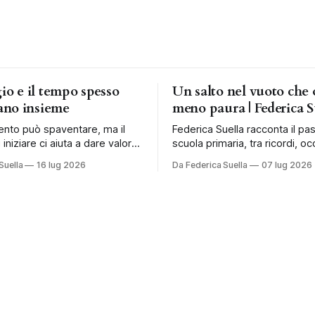
gio e il tempo spesso
Un salto nel vuoto che 
no insieme
meno paura | Federica S
ento può spaventare, ma il
Federica Suella racconta il pa
 iniziare ci aiuta a dare valore
scuola primaria, tra ricordi, occ
a costruire una vita più libera.
fragilità e nuovi modi di acco
Suella
16 lug 2026
Da Federica Suella
07 lug 2026
bambini.