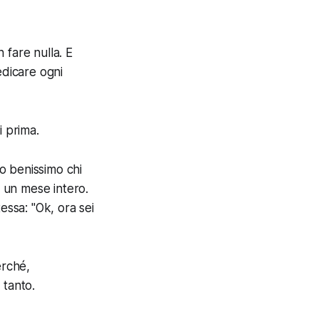
n fare nulla. E
edicare ogni
i prima.
o benissimo chi
e un mese intero.
essa: "Ok, ora sei
erché,
 tanto.