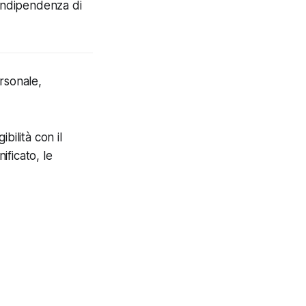
l'indipendenza di
rsonale,
bilità con il
ificato, le