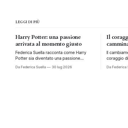
LEGGI DI PIÙ
Harry Potter: una passione
Il corag
arrivata al momento giusto
cammina
Federica Suella racconta come Harry
Il cambiam
Potter sia diventato una passione
coraggio di
condivisa e una tradizione da vivere ogni
al tempo e 
Da Federica Suella
30 lug 2026
Da Federica 
anno in famiglia.