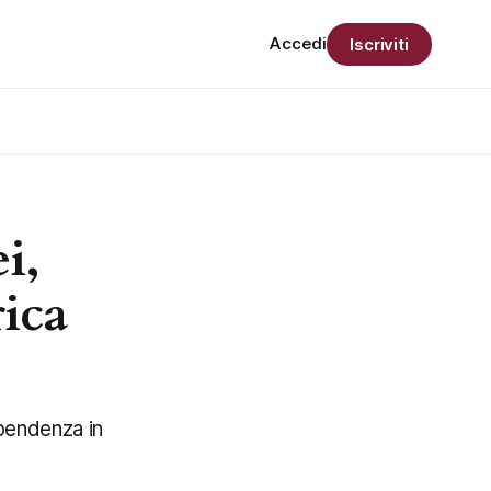
Accedi
Iscriviti
i,
rica
ipendenza in