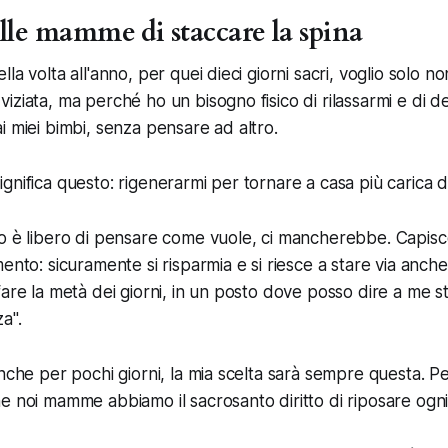
delle mamme di staccare la spina
la volta all'anno, per quei dieci giorni sacri, voglio solo no
iziata, ma perché ho un bisogno fisico di rilassarmi e di d
i miei bimbi, senza pensare ad altro.
gnifica questo: rigenerarmi per tornare a casa più carica d
o è libero di pensare come vuole, ci mancherebbe. Capisc
ento: sicuramente si risparmia e si riesce a stare via anch
are la metà dei giorni, in un posto dove posso dire a me st
a".
anche per pochi giorni, la mia scelta sarà sempre questa. P
e noi mamme abbiamo il sacrosanto diritto di riposare ogni