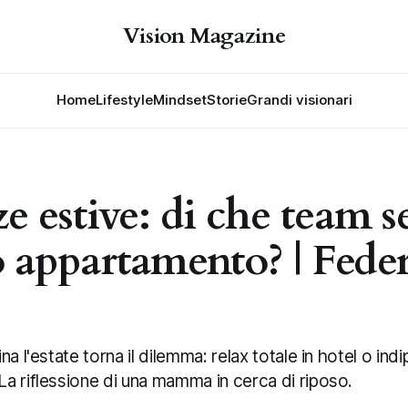
Vision Magazine
Home
Lifestyle
Mindset
Storie
Grandi visionari
 estive: di che team se
o appartamento? | Fede
a l'estate torna il dilemma: relax totale in hotel o ind
a riflessione di una mamma in cerca di riposo.