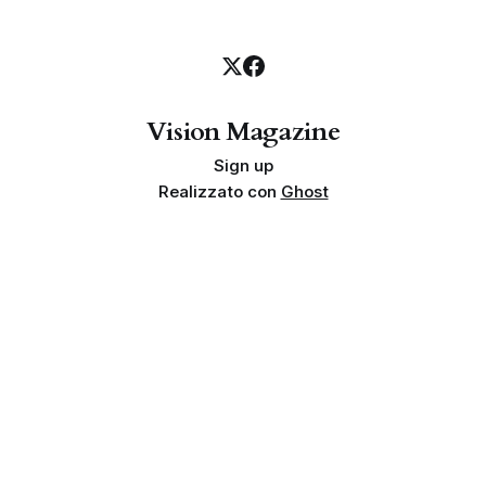
Vision Magazine
Sign up
Realizzato con
Ghost
Privacy policy
Cookie policy
Termini e condizioni
Info societarie
Proprietà e finalità
Disclaimer sui risultati
Indipendenza
Linea editoriale