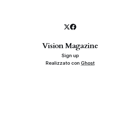
Vision Magazine
Sign up
Realizzato con
Ghost
Privacy policy
Cookie policy
Termini e condizioni
Info societarie
Proprietà e finalità
Disclaimer sui risultati
Indipendenza
Linea editoriale