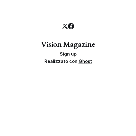
Vision Magazine
Sign up
Realizzato con
Ghost
Privacy policy
Cookie policy
Termini e condizioni
Info societarie
Proprietà e finalità
Disclaimer sui risultati
Indipendenza
Linea editoriale