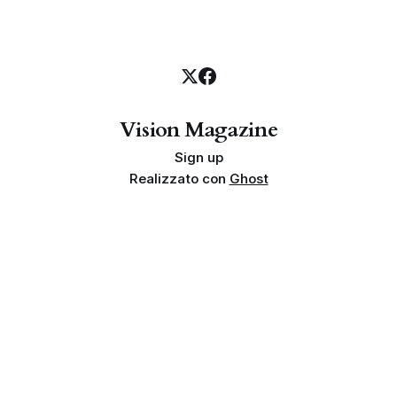
Vision Magazine
Sign up
Realizzato con
Ghost
Privacy policy
Cookie policy
Termini e condizioni
Info societarie
Proprietà e finalità
Disclaimer sui risultati
Indipendenza
Linea editoriale