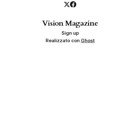
Vision Magazine
Sign up
Realizzato con
Ghost
Privacy policy
Cookie policy
Termini e condizioni
Info societarie
Proprietà e finalità
Disclaimer sui risultati
Indipendenza
Linea editoriale
© 2026 Vision Magazine | Team Tempesta. Tutti i diritti riservati.
Genesa Vision Srls - Via Arturo Martini 74C, 72100 Brindisi (BR)