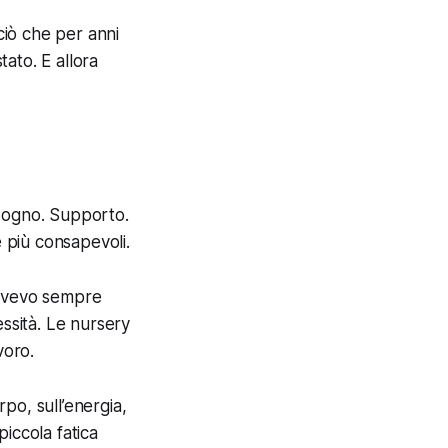
ciò che per anni
tato. E allora
isogno. Supporto.
e più consapevoli.
 avevo sempre
essità. Le nursery
voro.
rpo, sull’energia,
iccola fatica