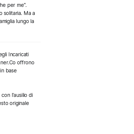
che per me".
solitaria. Ma a
amiglia lungo la
li Incaricati
tner.Co offrono
 in base
con l'ausilio di
esto originale