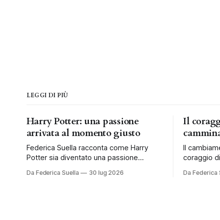
LEGGI DI PIÙ
Harry Potter: una passione
Il corag
arrivata al momento giusto
cammina
Federica Suella racconta come Harry
Il cambiam
Potter sia diventato una passione
coraggio di
condivisa e una tradizione da vivere ogni
al tempo e 
Da Federica Suella
30 lug 2026
Da Federica 
anno in famiglia.