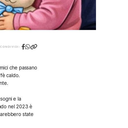
CONDIVIDI:
amici che passano
ffè caldo.
nte.
 sogni e la
ando nel 2023 è
 sarebbero state