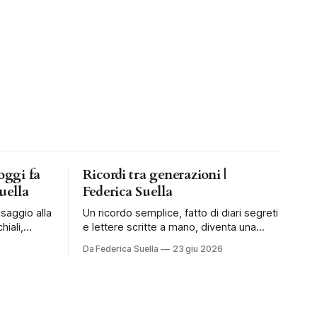
oggi fa
Ricordi tra generazioni |
uella
Federica Suella
ssaggio alla
Un ricordo semplice, fatto di diari segreti
hiali,
e lettere scritte a mano, diventa una
mpagnare i
riflessione sul valore dell’attesa.
Da Federica Suella
23 giu 2026