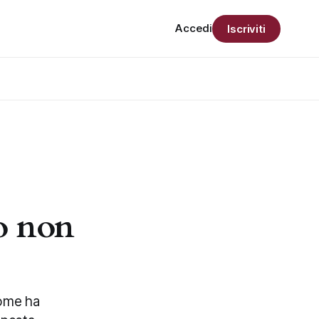
Accedi
Iscriviti
io non
come ha