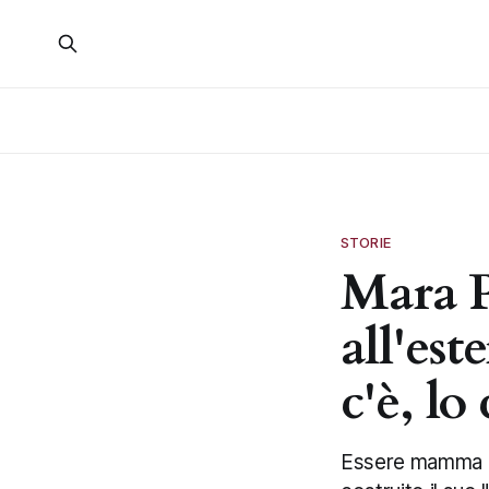
STORIE
Mara P
all'es
c'è, lo
Essere mamma al