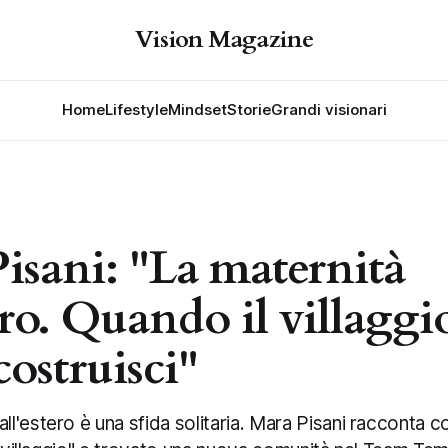
Vision Magazine
Home
Lifestyle
Mindset
Storie
Grandi visionari
isani: "La maternità
tero. Quando il villagg
 costruisci"
l'estero è una sfida solitaria. Mara Pisani racconta 