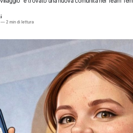
 "villaggio" e trovato una nuova comunità nel Team Te
i
—
2 min di lettura