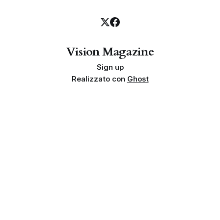
Vision Magazine
Sign up
Realizzato con
Ghost
Privacy policy
Cookie policy
Termini e condizioni
Info societarie
Proprietà e finalità
Disclaimer sui risultati
Indipendenza
Linea editoriale
© 2026 Vision Magazine | Team Tempesta. Tutti i diritti riservati.