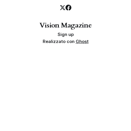
Vision Magazine
Sign up
Realizzato con
Ghost
Privacy policy
Cookie policy
Termini e condizioni
Info societarie
Proprietà e finalità
Disclaimer sui risultati
Indipendenza
Linea editoriale
© 2026 Vision Magazine | Team Tempesta. Tutti i diritti riservati.
Genesa Vision Srls - Via Arturo Martini 74C, 72100 Brindisi (BR)