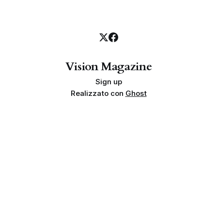
Vision Magazine
Sign up
Realizzato con
Ghost
Privacy policy
Cookie policy
Termini e condizioni
Info societarie
Proprietà e finalità
Disclaimer sui risultati
Indipendenza
Linea editoriale