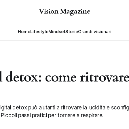
Vision Magazine
Home
Lifestyle
Mindset
Storie
Grandi visionari
l detox: come ritrovare
gital detox può aiutarti a ritrovare la lucidità e sconfi
iccoli passi pratici per tornare a respirare.