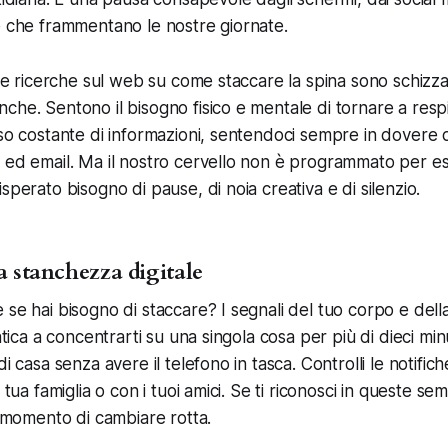
e che frammentano le nostre giornate.
 le ricerche sul web su come staccare la spina sono schizzat
che. Sentono il bisogno fisico e mentale di tornare a resp
sso costante di informazioni, sentendoci sempre in dovere 
i ed email. Ma il nostro cervello non è programmato per 
sperato bisogno di pause, di noia creativa e di silenzio.
a stanchezza digitale
 se hai bisogno di staccare? I segnali del tuo corpo e del
atica a concentrarti su una singola cosa per più di dieci minu
di casa senza avere il telefono in tasca. Controlli le notif
 tua famiglia o con i tuoi amici. Se ti riconosci in queste semp
l momento di cambiare rotta.