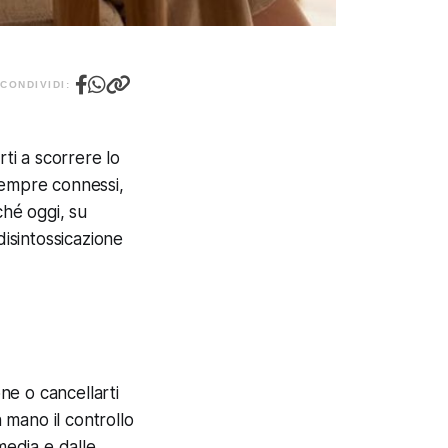
CONDIVIDI:
rti a scorrere lo
sempre connessi,
ché oggi, su
disintossicazione
one o cancellarti
n mano il controllo
media e dalle