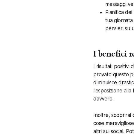
messaggi ver
Pianifica de
tua giornata 
pensieri su u
I benefici r
I risultati positiv
provato questo pe
diminuisce drasti
l'esposizione alla
davvero.
Inoltre, scoprirai
cose meravigliose
altri sui social. 