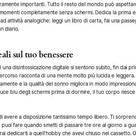
amente importanti. Tutto il resto del mondo può aspettar
i momenti completamente senza schermi. Dedica la prima e l
ad attività analogiche: leggi un libro di carta, fai una passegg
n diario.
eali sul tuo benessere
i di una disintossicazione digitale si sentono subito, fin dai pri
rcorso racconta di una mente molto più lucida e leggera. 
camente e la qualità del sonno migliora in modo impressio
 luce blu degli schermi prima di dormire, il tuo corpo riesce 
 di avere a disposizione tantissimo tempo libero. Ti sorpren
 puoi fare quando smetti di passare tre ore al giorno a guar
Potrai dedicarti a quell'hobby che avevi chiuso nel cassetto. 