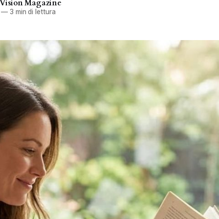
 Vision Magazine
—
3 min di lettura