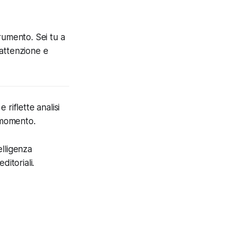
rumento. Sei tu a
 attenzione e
riflette analisi
l momento.
elligenza
ditoriali.