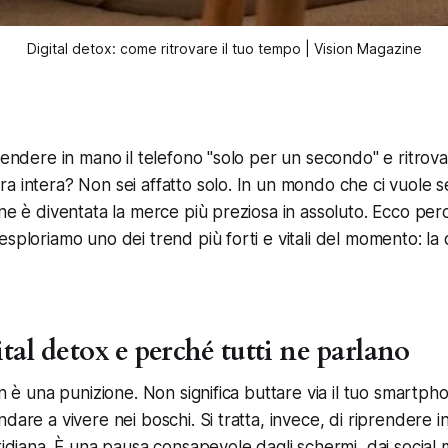
Digital detox: come ritrovare il tuo tempo | Vision Magazine
rendere in mano il telefono "solo per un secondo" e ritrova
a intera? Non sei affatto solo. In un mondo che ci vuole 
one è diventata la merce più preziosa in assoluto. Ecco per
sploriamo uno dei trend più forti e vitali del momento: la 
gital detox e perché tutti ne parlano
on è una punizione. Non significa buttare via il tuo smartph
dare a vivere nei boschi. Si tratta, invece, di riprendere i
tidiana. È una pausa consapevole dagli schermi, dai social 