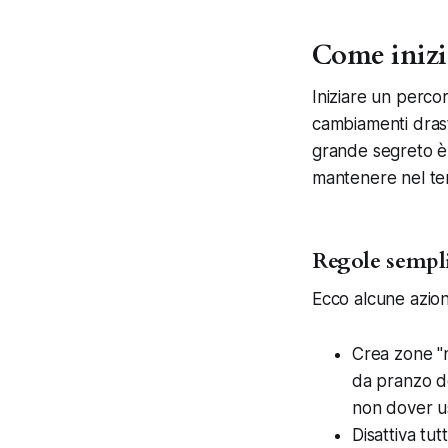
Come inizia
Iniziare un percor
cambiamenti drasti
grande segreto è f
mantenere nel te
Regole sempli
Ecco alcune azioni
Crea zone "n
da pranzo d
non dover us
Disattiva tut