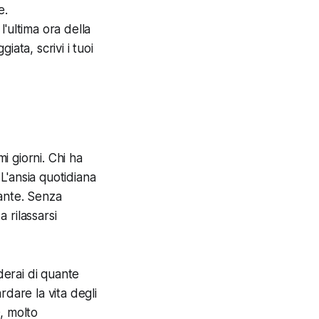
e.
'ultima ora della
iata, scrivi i tuoi
mi giorni. Chi ha
L'ansia quotidiana
nante. Senza
a rilassarsi
derai di quante
dare la vita degli
O, molto