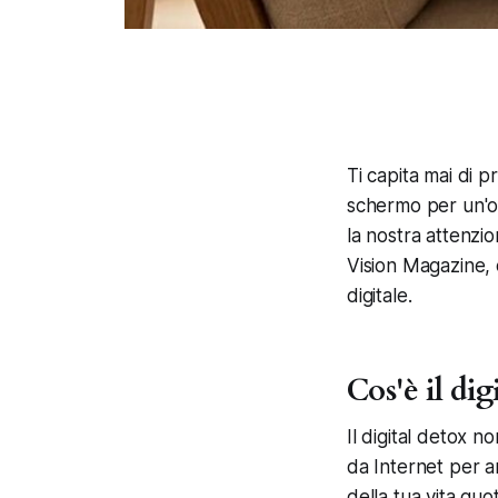
Ti capita mai di p
schermo per un'or
la nostra attenzi
Vision Magazine, e
digitale.
Cos'è il di
Il digital detox n
da Internet per an
della tua vita quo