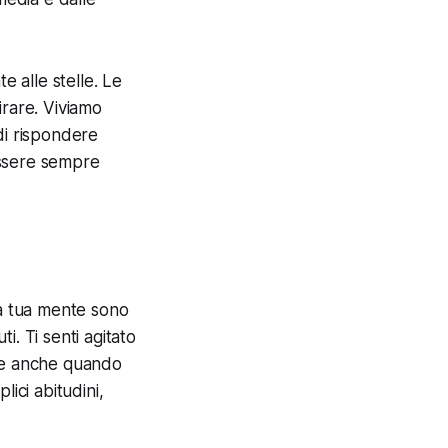
e alle stelle. Le
irare. Viviamo
di rispondere
essere sempre
la tua mente sono
ti. Ti senti agitato
iche anche quando
lici abitudini,