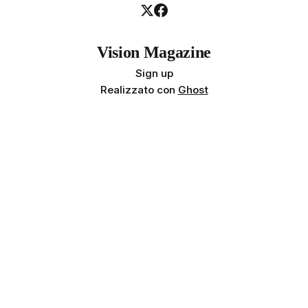
Vision Magazine
Sign up
Realizzato con
Ghost
Privacy policy
Cookie policy
Termini e condizioni
Info societarie
Proprietà e finalità
Disclaimer sui risultati
Indipendenza
Linea editoriale
© 2026 Vision Magazine | Team Tempesta. Tutti i diritti riservati.
Genesa Vision Srls - Via Arturo Martini 74C, 72100 Brindisi (BR)