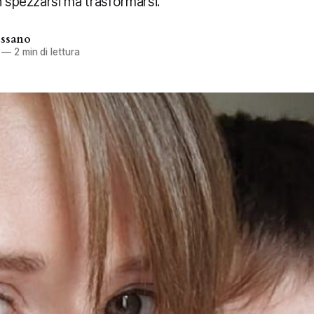
n spezzarsi ma trasformarsi.
assano
—
2 min di lettura