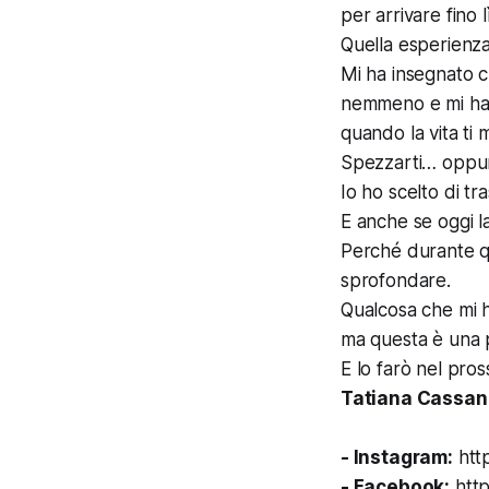
per arrivare fino lì
Quella esperienz
Mi ha insegnato 
nemmeno e mi ha 
quando la vita ti 
Spezzarti… oppur
Io ho scelto di tr
E anche se oggi l
Perché durante qu
sprofondare.
Qualcosa che mi 
ma questa è una p
E lo farò nel pros
Tatiana Cassan
- Instagram:
htt
- Facebook:
http