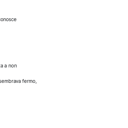
 conosce
ta a non
o sembrava fermo,