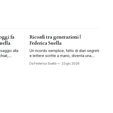
oggi fa
Ricordi tra generazioni |
uella
Federica Suella
ssaggio alla
Un ricordo semplice, fatto di diari segreti
hiali,
e lettere scritte a mano, diventa una
mpagnare i
riflessione sul valore dell’attesa.
Da Federica Suella
23 giu 2026