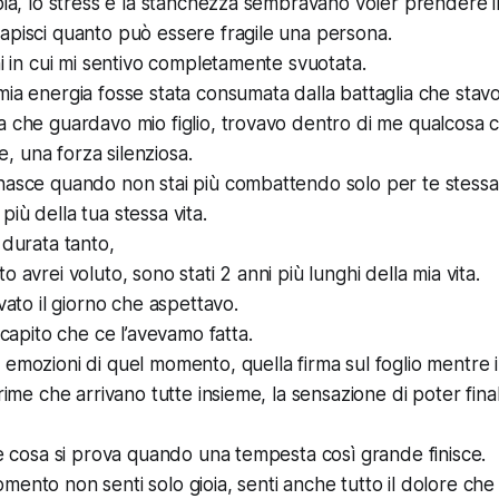
bbia, lo stress e la stanchezza sembravano voler prendere i
apisci quanto può essere fragile una persona.
ni in cui mi sentivo completamente svuotata.
mia energia fosse stata consumata dalla battaglia che stav
a che guardavo mio figlio, trovavo dentro di me qualcosa
 una forza silenziosa.
 nasce quando non stai più combattendo solo per te stess
iù della tua stessa vita.
 durata tanto,
o avrei voluto, sono stati 2 anni più lunghi della mia vita.
ivato il giorno che aspettavo.
o capito che ce l’avevamo fatta.
 emozioni di quel momento, quella firma sul foglio mentre i
crime che arrivano tutte insieme, la sensazione di poter fin
are cosa si prova quando una tempesta così grande finisce.
mento non senti solo gioia, senti anche tutto il dolore che 