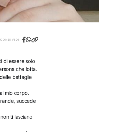
CONDIVIDI:
i di essere solo
ersona che lotta.
elle battaglie
dal mio corpo.
ì grande, succede
 non ti lasciano