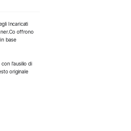
li Incaricati
tner.Co offrono
 in base
con l'ausilio di
esto originale