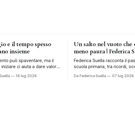
gio e il tempo spesso
Un salto nel vuoto che 
no insieme
meno paura | Federica S
ento può spaventare, ma il
Federica Suella racconta il pa
 iniziare ci aiuta a dare valore
scuola primaria, tra ricordi, occ
a costruire una vita più libera.
fragilità e nuovi modi di acco
Suella
16 lug 2026
Da Federica Suella
07 lug 2026
bambini.