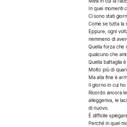
Mesi in cui la ra
In quei momenti c
Ci sono stati gior
Come se tutta la 
Eppure, ogni volt
nemmeno di avere,
Quella forza che
qualcuno che ami p
Quella battaglia è
Molto più di quant
Ma alla fine è arr
Il giorno in cui h
Ricordo ancora le
alleggeriva, le la
di nuovo.
È difficile spieg
Perché in quel mo