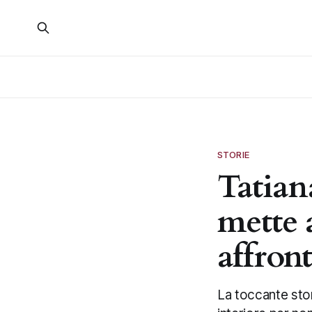
STORIE
Tatian
mette a
affront
La toccante stor