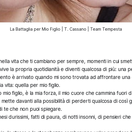
La Battaglia per Mio Figlio | T. Cassano | Team Tempesta
ella vita che ti cambiano per sempre, momenti in cui smett
ve la propria quotidianità e diventi qualcosa di più: una p
to è arrivato quando mi sono trovata ad affrontare una d
mia vita: quella per mio figlio.
mio figlio, è la mia forza, il mio cuore che cammina fuori 
i mette davanti alla possibilità di perderti qualcosa di cos
i te che non puoi spiegare.
i durissimi, fatti di paura, di notti insonni, di pensieri che