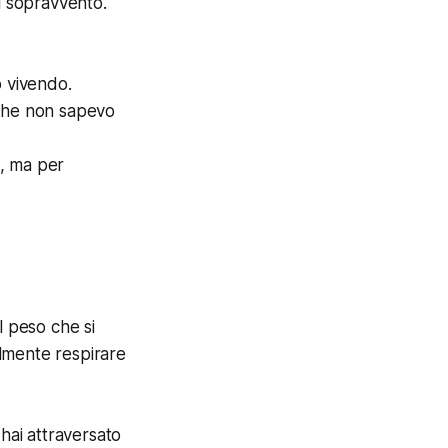
l sopravvento.
o vivendo.
 che non sapevo
a, ma per
l peso che si
almente respirare
hai attraversato