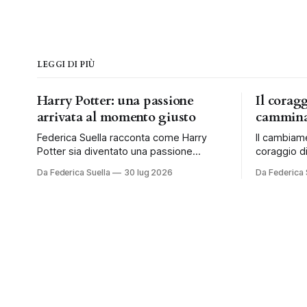
LEGGI DI PIÙ
Harry Potter: una passione
Il corag
arrivata al momento giusto
cammina
Federica Suella racconta come Harry
Il cambiam
Potter sia diventato una passione
coraggio di
condivisa e una tradizione da vivere ogni
al tempo e 
Da Federica Suella
30 lug 2026
Da Federica 
anno in famiglia.