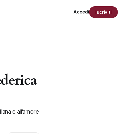
Accedi
Iscriviti
derica
iana e all’amore