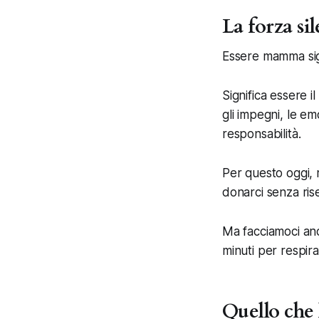
La forza s
Essere mamma sign
Significa essere i
gli impegni, le emo
responsabilità.
Per questo oggi, 
donarci senza ris
Ma facciamoci an
minuti per respir
Quello che