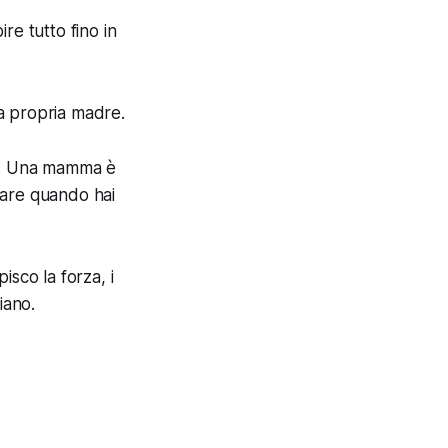
re tutto fino in
a propria madre.
re. Una mamma è
giare quando hai
sco la forza, i
iano.