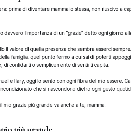
ra: prima di diventare mamma io stessa, non riuscivo a capi
avvero l’importanza di un “grazie” detto ogni giorno all
lio il valore di quella presenza che sembra esserci semp
 della famiglia, quel punto fermo a cui sai di poterti appog
, di confidarti o semplicemente di sentirti capita.
l e Ilary, oggi lo sento con ogni fibra del mio essere. Capi
e incondizionato che si nascondono dietro ogni gesto quotid
 il mio grazie più grande va anche a te, mamma.
mpio più grande