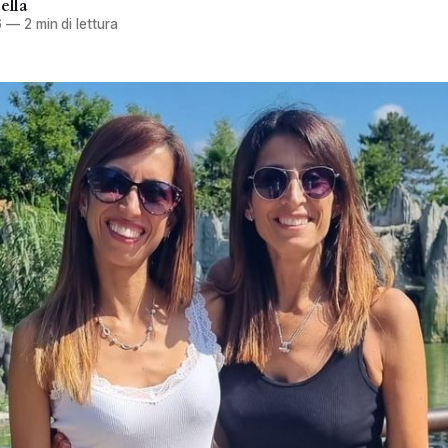
ella
6
—
2 min di lettura