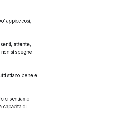
po’ appiccicosi,
senti, attente,
e non si spegne
utti stiano bene e
o ci sentiamo
a capacità di