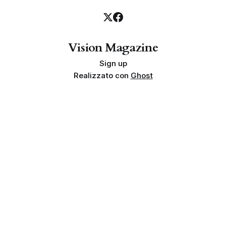
Vision Magazine
Sign up
Realizzato con
Ghost
Privacy policy
Cookie policy
Termini e condizioni
Info societarie
Proprietà e finalità
Disclaimer sui risultati
Indipendenza
Linea editoriale
© 2026 Vision Magazine | Team Tempesta. Tutti i diritti riservati.
Genesa Vision Srls - Via Arturo Martini 74C, 72100 Brindisi (BR)