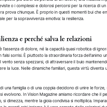
ste o i complessi e dolorosi percorsi per la ricerca di un 
a prova chiunque. È proprio in questi momenti bui che ent
le per la sopravvivenza emotiva: la resilienza.
ilienza e perché salva le relazioni
è l'assenza di dolore, né la capacità quasi robotica di igno
falsi sorrisi. È piuttosto la straordinaria forza dell'animo 
 vento senza spezzarsi, di attraversare il buio mantenend
re la luce. Nelle dinamiche familiari, questa virtù diventa 
i una famiglia o di una coppia decidono di unire le forze, n
si evolvono. In Vision Magazine amiamo ricordare che il pe
so, si dimezza, mentre la gioia condivisa si moltiplica. Impara