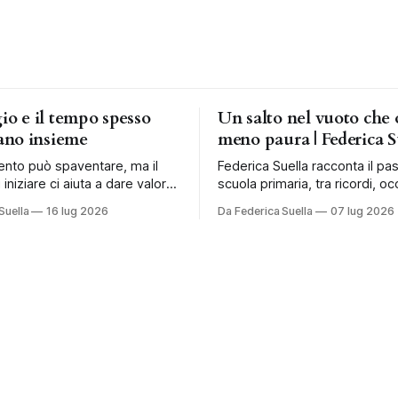
gio e il tempo spesso
Un salto nel vuoto che 
no insieme
meno paura | Federica S
ento può spaventare, ma il
Federica Suella racconta il pa
 iniziare ci aiuta a dare valore
scuola primaria, tra ricordi, occ
a costruire una vita più libera.
fragilità e nuovi modi di acco
Suella
16 lug 2026
Da Federica Suella
07 lug 2026
bambini.