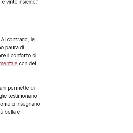
e vinto insieme."
 Al contrario, le
no paura di
are il conforto di
mentale
con dei
iani permette di
glie testimoniano
 come ci insegnano
iù bella e