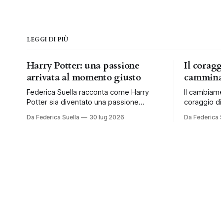
LEGGI DI PIÙ
Harry Potter: una passione
Il corag
arrivata al momento giusto
cammina
Federica Suella racconta come Harry
Il cambiam
Potter sia diventato una passione
coraggio di
condivisa e una tradizione da vivere ogni
al tempo e 
Da Federica Suella
30 lug 2026
Da Federica 
anno in famiglia.