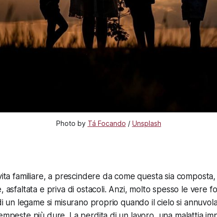
Photo by 
Tá Focando
 / 
Unsplash
 vita familiare, a prescindere da come questa sia composta,
, asfaltata e priva di ostacoli. Anzi, molto spesso le vere
 di un legame si misurano proprio quando il cielo si annuvola 
empeste più dure. La perdita di un lavoro, una malattia impr