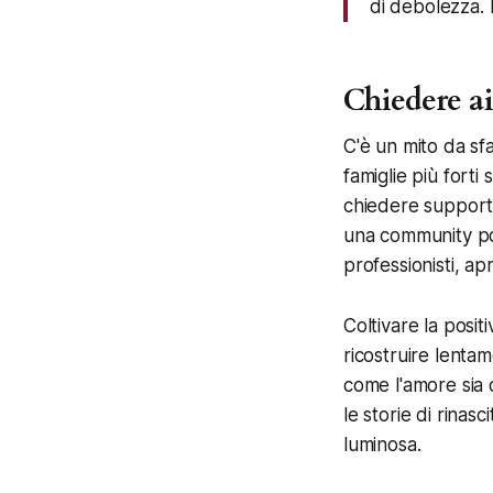
di debolezza. 
Chiedere ai
C'è un mito da sfat
famiglie più forti
chiedere supporto. 
una community pos
professionisti, ap
Coltivare la posit
ricostruire lentam
come l'amore sia 
le storie di rinas
luminosa.