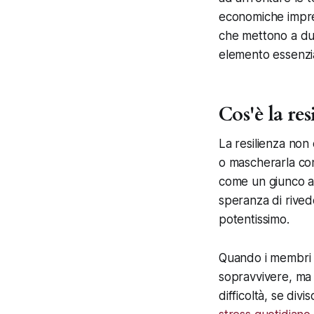
economiche imprevi
che mettono a dur
elemento essenzia
Cos'è la res
La resilienza non 
o mascherarla con 
come un giunco al
speranza di rivede
potentissimo.
Quando i membri d
sopravvivere, ma 
difficoltà, se divi