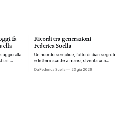
oggi fa
Ricordi tra generazioni |
uella
Federica Suella
ssaggio alla
Un ricordo semplice, fatto di diari segreti
hiali,
e lettere scritte a mano, diventa una
mpagnare i
riflessione sul valore dell’attesa.
Da Federica Suella
23 giu 2026