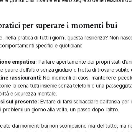
e le grandi crisi insieme è il vero segreto delle relazioni du
ratici per superare i momenti bui
, nella pratica di tutti i giorni, questa resilienza? Non nasce
comportamenti specifici e quotidiani:
ione empatica:
Parlare apertamente dei propri stati d'a
le paure dell'altro senza giudizio o fretta di trovare subito
ine rassicuranti:
Nei momenti di caos, mantenere piccole
come la cena tutti insieme senza telefoni o una passeggiat
bilità e sicurezza mentale.
si sul presente:
Evitare di farsi schiacciare dall'ansia per i
i problemi un giorno alla volta, un passo dopo l'altro.
lasciate dai momenti bui non scompaiono mai del tutto, ma