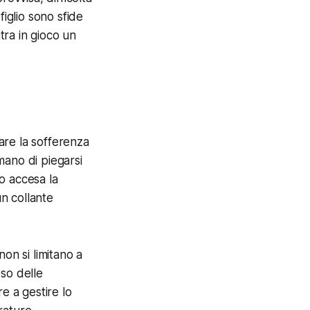
figlio sono sfide
ra in gioco un
rare la sofferenza
umano di piegarsi
o accesa la
un collante
on si limitano a
so delle
re a gestire lo