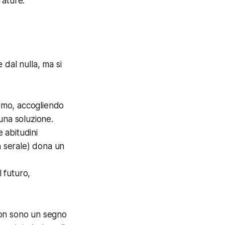
rature.
 dal nulla, ma si
nimo, accogliendo
 una soluzione.
 abitudini
a serale) dona un
l futuro,
 non sono un segno